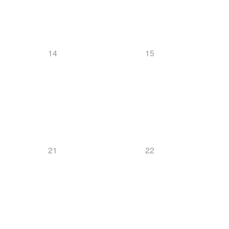
Downloads
14
15
Mannschaft
Biathlon
21
22
News