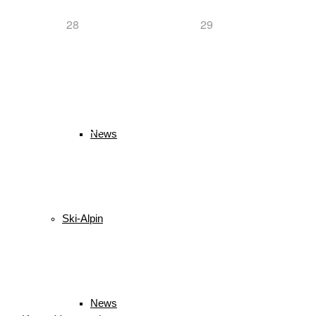
28
29
Langlauf
Schlagwörter
News
biathlon
B
Bayerischer Schülercup
Alpencup
2016
Athletiktest
Langlauf
Me
Lukas Strauch
Kindervierschanzentournee
Kombination
Skispringen
Sieg
Ski
Ruhpolding
Schüler
Ski
Skiing
Schanzen
Ski-Alpin
Veranstaltungen
News