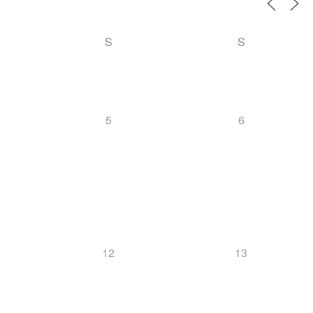
S
S
5
6
12
13