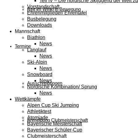
Teil IV – Die nordische Skijugend der Welt zu
Vorstandschaft
Reit im Winkl in Bewegung
Ehrenmitglieder/ Ehrentafel
Busbelegung
Downloads
Mannschaft
Biathlon
News
Termine
Langlauf
News
Ski-Alpin
News
Snowboard
News
Ausschreibungen
Nordische Kombination/ Sprung
News
Wettkämpfe
Alpen Cup Ski Jumping
Athletiktest
Atomiade
Anmeldung Clubmeisterschaft
Bayerische Meisterschaft
Bayerischer Schüler-Cup
Clubmeisterschaft