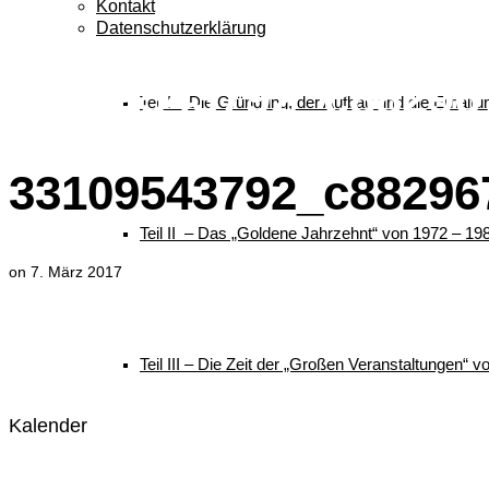
Kontakt
Datenschutzerklärung
33109543792_c88296
Teil I – Die Gründung, der Aufbau und die Erhalt
33109543792_c88296
Teil II – Das „Goldene Jahrzehnt“ von 1972 – 19
on
7. März 2017
Teil III – Die Zeit der „Großen Veranstaltungen“ 
Kalender