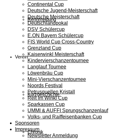
Continental Cup
Deutsche Jugend-Meisterschaft
Deutsche Meisterschaft
Rennmeldung
Deutschlandpokal
DSV Schülercup
E.ON Bayern Schülercup
FIS World Cup Cross-Country
Grenzland Cup
Kaiserwinkl Meisterschaft
Verein
Kindervierschanzentournee
Langlauf Tournee
Löwenbräu Cup
Mini-Vierschanzentournee
Noords Festival
Petrusquellen Kristall
Kurzgeschichte
Reit im Winkl Cup
Sparkassen Cup
UMMI & AUFFI Sprungschanzenlauf
Volks- und Raiffeisenbanken Cup
Sponsoren
Impressum
Chronik
Newsletter Anmeldung