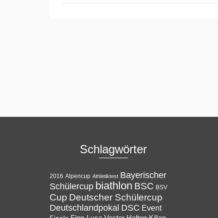
Schlagwörter
Bayerischer
Alpencup
2016
Athletiktest
biathlon
BSC
Schülercup
BSV
Cup
Deutscher Schülercup
Deutschlandpokal
DSC
Event
Halton
Finale
Finn-Luca Vester
Kilian