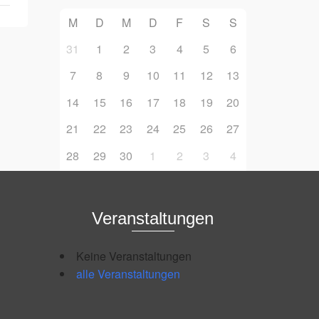
M
D
M
D
F
S
S
31
1
2
3
4
5
6
7
8
9
10
11
12
13
14
15
16
17
18
19
20
21
22
23
24
25
26
27
28
29
30
1
2
3
4
Veranstaltungen
Keine Veranstaltungen
alle Veranstaltungen