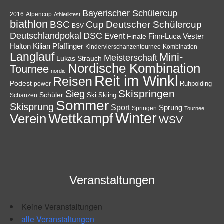
Bayerischer Schülercup
Alpencup
2016
Athletiktest
biathlon
Cup
BSC
Deutscher Schülercup
BSV
Deutschlandpokal
DSC
Event
Finale
Finn-Luca Vester
Halton
Kilian Pfaffinger
Kindervierschanzentournee
Kombination
Langlauf
Mini-
Meisterschaft
Lukas Strauch
Nordische Kombination
Tournee
nordic
Reit im Winkl
Reisen
Podest
Ruhpolding
power
Skispringen
Sieg
Schüler
Ski
Skiing
Schanzen
Sommer
Skisprung
Sport
Sprung
Springen
Tournee
Winter
Wettkampf
Verein
WSV
Veranstaltungen
Keine Veranstaltungen
alle Veranstaltungen