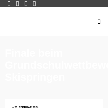
Finale beim
Grundschulwettbew
Skispringen
on
28. FEBRUAR 2024