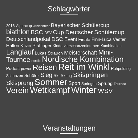
Schlagwörter
Bayerischer Schülercup
Alpencup
2016
Athletiktest
biathlon
Cup
BSC
Deutscher Schülercup
BSV
Deutschlandpokal
DSC
Event
Finale
Finn-Luca Vester
Halton
Kilian Pfaffinger
Kindervierschanzentournee
Kombination
Langlauf
Mini-
Meisterschaft
Lukas Strauch
Nordische Kombination
Tournee
nordic
Reit im Winkl
Reisen
Podest
Ruhpolding
power
Skispringen
Sieg
Schüler
Ski
Skiing
Schanzen
Sommer
Skisprung
Sport
Sprung
Springen
Tournee
Winter
Wettkampf
Verein
WSV
Veranstaltungen