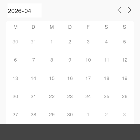
M
D
M
D
F
S
S
30
31
1
2
3
4
5
6
7
8
9
10
11
12
13
14
15
16
17
18
19
20
21
22
23
24
25
26
27
28
29
30
1
2
3