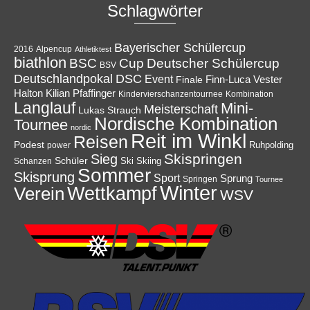
Schlagwörter
Bayerischer Schülercup
Alpencup
2016
Athletiktest
biathlon
Cup
BSC
Deutscher Schülercup
BSV
Deutschlandpokal
DSC
Event
Finale
Finn-Luca Vester
Halton
Kilian Pfaffinger
Kindervierschanzentournee
Kombination
Langlauf
Mini-
Meisterschaft
Lukas Strauch
Nordische Kombination
Tournee
nordic
Reit im Winkl
Reisen
Podest
Ruhpolding
power
Skispringen
Sieg
Schüler
Ski
Skiing
Schanzen
Sommer
Skisprung
Sport
Sprung
Springen
Tournee
Winter
Wettkampf
Verein
WSV