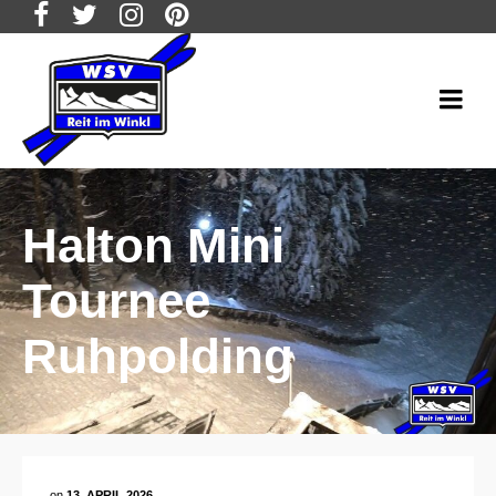
Halton Mini
Tournee
Ruhpolding
on
13. APRIL 2026