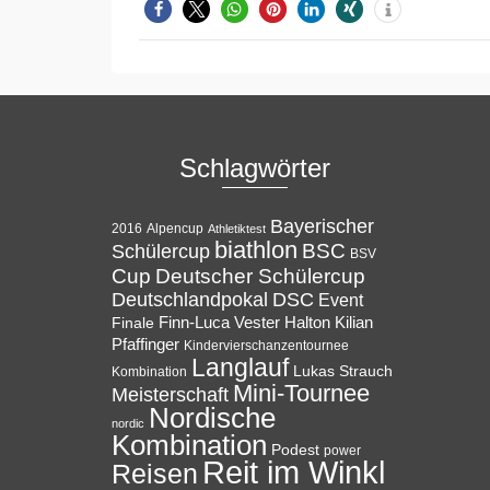
Schlagwörter
Bayerischer
Alpencup
2016
Athletiktest
biathlon
BSC
Schülercup
BSV
Cup
Deutscher Schülercup
Deutschlandpokal
DSC
Event
Halton
Finale
Finn-Luca Vester
Kilian
Pfaffinger
Kindervierschanzentournee
Langlauf
Lukas Strauch
Kombination
Mini-Tournee
Meisterschaft
Nordische
nordic
Kombination
Podest
power
Reit im Winkl
Reisen