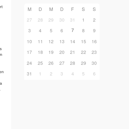
rt
M
D
M
D
F
S
S
27
28
29
30
31
1
2
7
3
4
5
6
8
9
10
11
12
13
14
15
16
s
17
18
19
20
21
22
23
em
24
25
26
27
28
29
30
gen
31
1
2
3
4
5
6
da
.