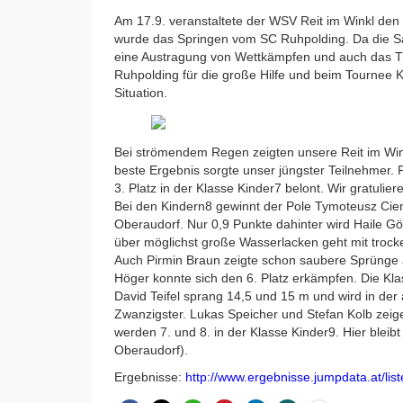
Am 17.9. veranstaltete der WSV Reit im Winkl den
wurde das Springen vom SC Ruhpolding. Da die Sa
eine Austragung von Wettkämpfen und auch das T
Ruhpolding für die große Hilfe und beim Tournee 
Situation.
Bei strömendem Regen zeigten unsere Reit im Winkl
beste Ergebnis sorgte unser jüngster Teilnehmer
3. Platz in der Klasse Kinder7 belont. Wir gratulier
Bei den Kindern8 gewinnt der Pole Tymoteusz Cie
Oberaudorf. Nur 0,9 Punkte dahinter wird Haile Göp
über möglichst große Wasserlacken geht mit trock
Auch Pirmin Braun zeigte schon saubere Sprünge 
Höger konnte sich den 6. Platz erkämpfen. Die Kla
David Teifel sprang 14,5 und 15 m und wird in der
Zwanzigster. Lukas Speicher und Stefan Kolb zeig
werden 7. und 8. in der Klasse Kinder9. Hier blei
Oberaudorf).
Ergebnisse:
http://www.ergebnisse.jumpdata.at/lis