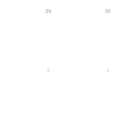
29
30
5
6
SC
Event
Halton
Finale
Finn-Luca Vester
Kilian Pfaffinger