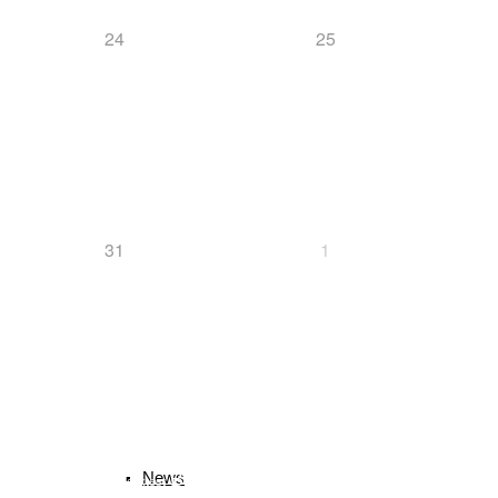
24
25
Langlauf
News
31
1
Ski-Alpin
Schlagwörter
biathlon
B
Bayerischer Schülercup
News
Alpencup
2016
Athletiktest