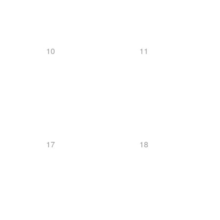
Downloads
10
11
Mannschaft
Biathlon
17
18
News