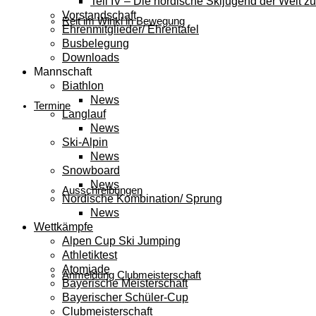
Teil IV – Die nordische Skijugend der Welt zu
Vorstandschaft
Reit im Winkl in Bewegung
Ehrenmitglieder/ Ehrentafel
Busbelegung
Downloads
Mannschaft
Biathlon
News
Termine
Langlauf
News
Ski-Alpin
News
Snowboard
News
Ausschreibungen
Nordische Kombination/ Sprung
News
Wettkämpfe
Alpen Cup Ski Jumping
Athletiktest
Atomiade
Anmeldung Clubmeisterschaft
Bayerische Meisterschaft
Bayerischer Schüler-Cup
Clubmeisterschaft