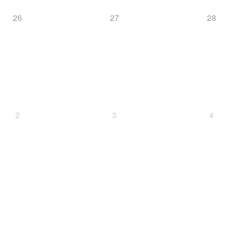
26
27
28
2
3
4
Cup
SC
Deutscher Schülercup
Deutschlandpokal
D
BSV