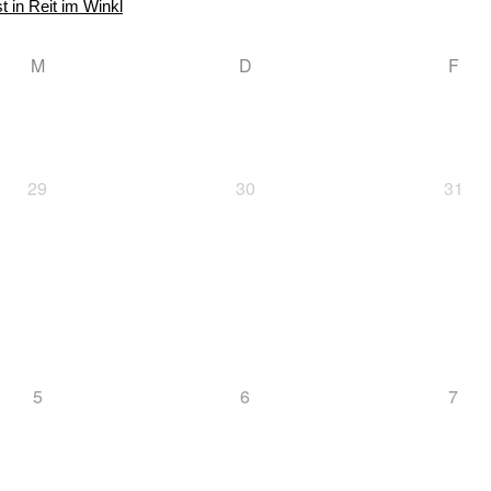
t in Reit im Winkl
M
D
F
29
30
31
5
6
7