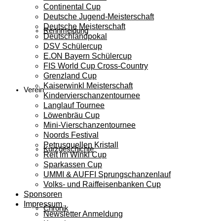
Continental Cup
Deutsche Jugend-Meisterschaft
Deutsche Meisterschaft
Rennmeldung
Deutschlandpokal
DSV Schülercup
E.ON Bayern Schülercup
FIS World Cup Cross-Country
Grenzland Cup
Kaiserwinkl Meisterschaft
Verein
Kindervierschanzentournee
Langlauf Tournee
Löwenbräu Cup
Mini-Vierschanzentournee
Noords Festival
Petrusquellen Kristall
Kurzgeschichte
Reit im Winkl Cup
Sparkassen Cup
UMMI & AUFFI Sprungschanzenlauf
Volks- und Raiffeisenbanken Cup
Sponsoren
Impressum
Chronik
Newsletter Anmeldung