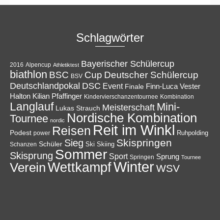
Schlagwörter
Bayerischer Schülercup
Alpencup
2016
Athletiktest
biathlon
Cup
BSC
Deutscher Schülercup
BSV
Deutschlandpokal
DSC
Event
Finale
Finn-Luca Vester
Halton
Kilian Pfaffinger
Kindervierschanzentournee
Kombination
Langlauf
Mini-
Meisterschaft
Lukas Strauch
Nordische Kombination
Tournee
nordic
Reit im Winkl
Reisen
Podest
Ruhpolding
power
Skispringen
Sieg
Schüler
Ski
Skiing
Schanzen
Sommer
Skisprung
Sport
Sprung
Springen
Tournee
Winter
Wettkampf
Verein
WSV