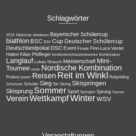
Schlagwörter
Bayerischer Schülercup
Alpencup
2016
Athletiktest
biathlon
Cup
BSC
Deutscher Schülercup
BSV
Deutschlandpokal
DSC
Event
Finale
Finn-Luca Vester
Halton
Kilian Pfaffinger
Kindervierschanzentournee
Kombination
Langlauf
Mini-
Meisterschaft
Lukas Strauch
Nordische Kombination
Tournee
nordic
Reit im Winkl
Reisen
Podest
Ruhpolding
power
Skispringen
Sieg
Schüler
Ski
Skiing
Schanzen
Sommer
Skisprung
Sport
Sprung
Springen
Tournee
Winter
Wettkampf
Verein
WSV
Veranstaltungen