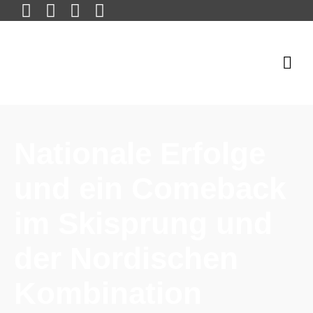
Nationale Erfolge
und ein Comeback
im Skisprung und
der Nordischen
Kombination