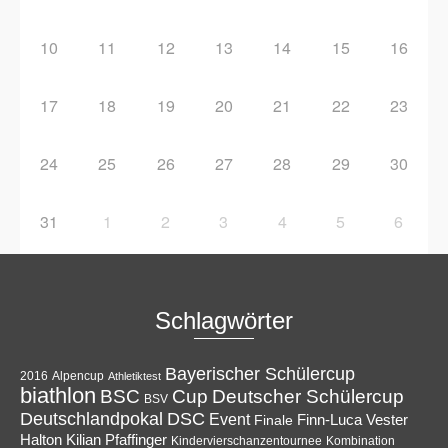
10
11
12
13
14
15
16
17
18
19
20
21
22
23
24
25
26
27
28
29
30
31
1
2
3
4
5
6
Schlagwörter
Bayerischer Schülercup
Alpencup
2016
Athletiktest
biathlon
Cup
BSC
Deutscher Schülercup
BSV
Deutschlandpokal
DSC
Event
Finale
Finn-Luca Vester
Halton
Kilian Pfaffinger
Kindervierschanzentournee
Kombination