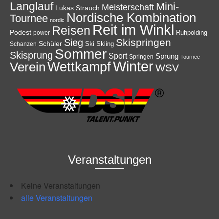
Langlauf
Mini-
Meisterschaft
Lukas Strauch
Nordische Kombination
Tournee
nordic
Reit im Winkl
Reisen
Podest
Ruhpolding
power
Skispringen
Sieg
Schüler
Ski
Skiing
Schanzen
Sommer
Skisprung
Sport
Sprung
Springen
Tournee
Winter
Wettkampf
Verein
WSV
Veranstaltungen
Keine Veranstaltungen
alle Veranstaltungen