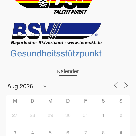
Kalender
M
D
M
D
F
S
S
27
28
29
30
31
1
2
9
3
4
5
6
7
8