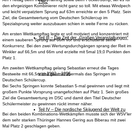
1982
den ehrgeizigen Kombinierer nicht ganz so toll. Mit etwas Windpech
und leicht verpatztem Sprung auf 63m erreichte er den 5 Platz. Sein
Ziel, die Gesamtwertung vom Deutschen Schülercup im
Spezialsprung weiter auszubauen schien in weite Ferne zu rücken.
Am ersten Wettkampftag legte er voll motiviert und konzentriert mit
Teil III – Die Zeit der „Großen Veranstaltungen“
einem sauberen Sprung auf 66m vor und erschütterte seine
Konkurrenz. Bei den zwei Wertungsdurchgängen sprang der Reit im
Winkler auf 66,5m und 66m und erzielte mit 5mal 19,0 Punkten den
Platz 1.
Am zweiten Wettkampftag gelang Sebastian erneut die Tages
von 1982 – 1996
Bestweite mit 66,5m und gewinnt abermals das Springen im
Deutschen Schülercup.
Bei Sechs Springen konnte Sebastian 5-mal gewinnen und liegt mit
großem Punkte Vorsprung unangefochten auf Platz 1. Sein großes
Ziel die Gesamtwertung im DSC und damit den Titel Deutscher
Schülermeister zu gewinnen rückt immer näher.
Teil IV – Die nordische Skijugend der Welt zu
Bei den beiden Kombinations-Wettkämpfen musste sich der WSV’ler
dem sehr starken Thüringer Hannes Gering aus Biberau mit zwei
Mal Platz 2 geschlagen geben.