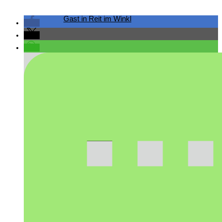
Gast in Reit im Winkl
Vorstandschaft
Ehrenmitglieder/ Ehrentafel
Busbelegung