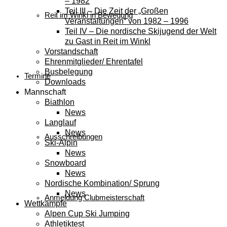
– 1982
Teil III – Die Zeit der „Großen
Reit im Winkl in Bewegung
Veranstaltungen“ von 1982 – 1996
Teil IV – Die nordische Skijugend der Welt
zu Gast in Reit im Winkl
Vorstandschaft
Ehrenmitglieder/ Ehrentafel
Busbelegung
Termine
Downloads
Mannschaft
Biathlon
News
Langlauf
News
Ausschreibungen
Ski-Alpin
News
Snowboard
News
Nordische Kombination/ Sprung
News
Anmeldung Clubmeisterschaft
Wettkämpfe
Alpen Cup Ski Jumping
Athletiktest