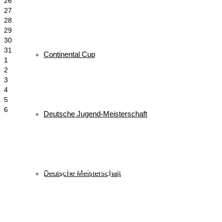
26
27
28
29
30
31
Continental Cup
1
2
3
4
5
6
Deutsche Jugend-Meisterschaft
Schlagwörter
biathlon
Bayerischer Schülercup
Alpencup
2016
Athletiktest
Deutsche Meisterschaft
Cup
BSC
Deutscher Schülercup
BSV
Deutschlandpokal
DSC
Event
Finale
Finn-Luca Vester
Halton
Kilian Pfaffinger
Kindervierschanzentournee
Kombination
Langlauf
Mini-Tournee
Meisterschaft
Lukas Strauch