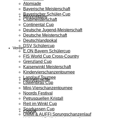
Atomiade
Bayerische Meisterschaft
Bayerischer Schüler-Cup
Rennmeldung
Clubmeisterschaft
Continental Cup
Deutsche Jugend-Meisterschaft
Deutsche Meisterschaft
Deutschlandpokal
DSV Schülercup
Verein
E.ON Bayern Schülercup
FIS World Cup Cross-Country
Grenzland Cup
Kaiserwinkl Meisterschaft
Kindervierschanzentournee
Langlauf Tournee
Kurzgeschichte
Löwenbräu Cup
Mini-Vierschanzentournee
Noords Festival
Petrusquellen Kristall
Reit im Winkl Cup
Sparkassen Cup
Chronik
UMMI & AUFFI Sprungschanzenlauf