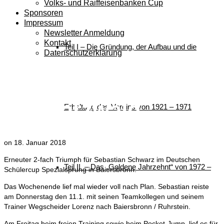
Volks- und Raiffeisenbanken Cup
Sponsoren
Impressum
Newsletter Anmeldung
Kontakt
Teil I – Die Gründung, der Aufbau und die
Datenschutzerklärung
Schwarz gewinnt im
Schwarzwald
Erhaltung des Vereins von 1921 – 1971
on
18. Januar 2018
Erneuter 2-fach Triumph für Sebastian Schwarz im Deutschen
Teil II – Das „Goldene Jahrzehnt“ von 1972 –
Schülercup Spezialsprung in Baiersbronn.
Das Wochenende lief mal wieder voll nach Plan. Sebastian reiste
am Donnerstag den 11.1. mit seinen Teamkollegen und seinem
Trainer Wegscheider Lorenz nach Baiersbronn / Ruhrstein.
Am Freitag beim freien Training sowie beim Pocket-Jump, lief es für