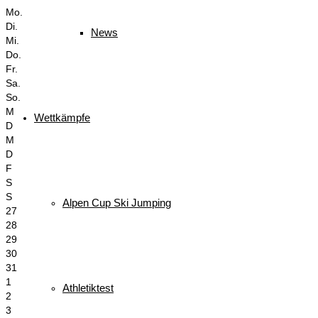
Mo.
Di.
News
Mi.
Do.
Fr.
Sa.
So.
M
Wettkämpfe
D
M
D
F
S
S
Alpen Cup Ski Jumping
27
28
29
30
31
1
Athletiktest
2
3