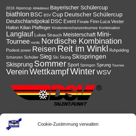
Bayerischer Schülercup
Alpencup
2016
Athletiktest
biathlon
Cup
BSC
Deutscher Schülercup
BSV
Deutschlandpokal
DSC
Event
Finale
Finn-Luca Vester
Halton
Kilian Pfaffinger
Kindervierschanzentournee
Kombination
Langlauf
Mini-
Meisterschaft
Lukas Strauch
Nordische Kombination
Tournee
nordic
Reit im Winkl
Reisen
Podest
Ruhpolding
power
Skispringen
Sieg
Schüler
Ski
Skiing
Schanzen
Sommer
Skisprung
Sport
Sprung
Springen
Tournee
Winter
Wettkampf
Verein
WSV
Cookie-Zustimmung verwalten