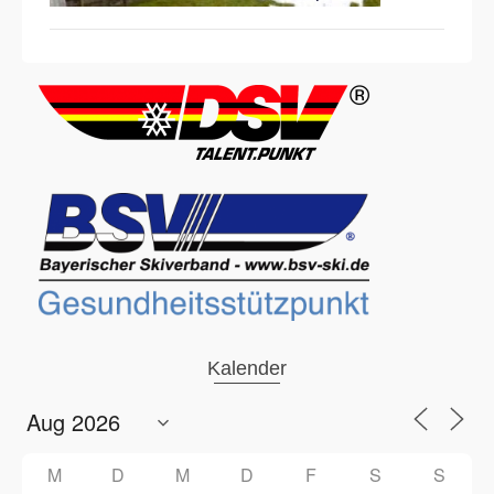
Kalender
M
D
M
D
F
S
S