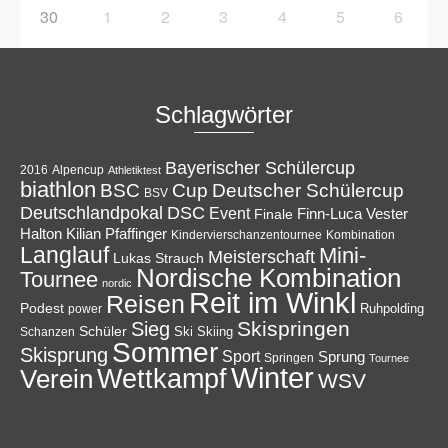
30
1
2
3
4
5
6
Schlagwörter
Bayerischer Schülercup
Alpencup
2016
Athletiktest
biathlon
Cup
BSC
Deutscher Schülercup
BSV
Deutschlandpokal
DSC
Event
Finale
Finn-Luca Vester
Halton
Kilian Pfaffinger
Kindervierschanzentournee
Kombination
Langlauf
Mini-
Meisterschaft
Lukas Strauch
Nordische Kombination
Tournee
nordic
Reit im Winkl
Reisen
Podest
Ruhpolding
power
Skispringen
Sieg
Schüler
Ski
Skiing
Schanzen
Sommer
Skisprung
Sport
Sprung
Springen
Tournee
Winter
Wettkampf
Verein
WSV