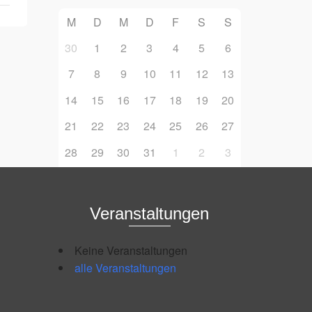
M
D
M
D
F
S
S
30
1
2
3
4
5
6
7
8
9
10
11
12
13
14
15
16
17
18
19
20
21
22
23
24
25
26
27
28
29
30
31
1
2
3
Veranstaltungen
Keine Veranstaltungen
alle Veranstaltungen