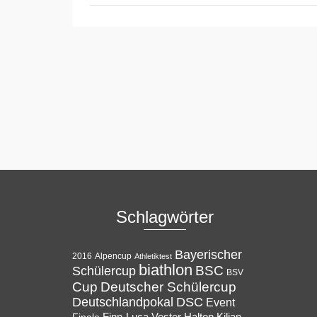
Schlagwörter
Bayerischer
Alpencup
2016
Athletiktest
biathlon
BSC
Schülercup
BSV
Cup
Deutscher Schülercup
Deutschlandpokal
DSC
Event
Halton
Finale
Finn-Luca Vester
Kilian