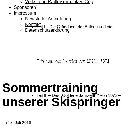
Volks- und Raiffeisenbanken Cup
Sponsoren
Impressum
Newsletter Anmeldung
Kontakt
Teil I – Die Gründung, der Aufbau und die
Datenschutzerklärung
Sommertraining
unserer Skispringer
Erhaltung des Vereins von 1921 – 1971
Sommertraining
Teil II – Das „Goldene Jahrzehnt“ von 1972 –
unserer Skispringer
on
15. Juli 2016