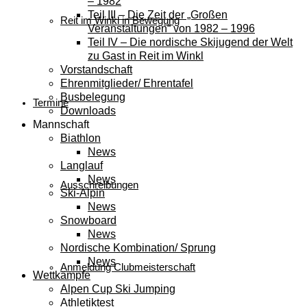
– 1982
Teil III – Die Zeit der „Großen
Reit im Winkl in Bewegung
Veranstaltungen“ von 1982 – 1996
Teil IV – Die nordische Skijugend der Welt
zu Gast in Reit im Winkl
Vorstandschaft
Ehrenmitglieder/ Ehrentafel
Busbelegung
Termine
Downloads
Mannschaft
Biathlon
News
Langlauf
News
Ausschreibungen
Ski-Alpin
News
Snowboard
News
Nordische Kombination/ Sprung
News
Anmeldung Clubmeisterschaft
Wettkämpfe
Alpen Cup Ski Jumping
Athletiktest