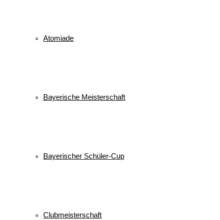
alle Veranstaltungen
© 2026 WSV Reit im Winkl e.V. powerd by Maximilian Hamberger
Atomiade
Bayerische Meisterschaft
Bayerischer Schüler-Cup
Clubmeisterschaft