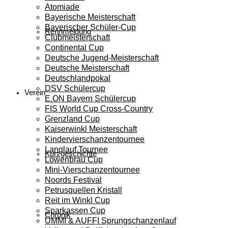
Atomiade
Bayerische Meisterschaft
Bayerischer Schüler-Cup
Rennmeldung
Clubmeisterschaft
Continental Cup
Deutsche Jugend-Meisterschaft
Deutsche Meisterschaft
Deutschlandpokal
DSV Schülercup
Verein
E.ON Bayern Schülercup
FIS World Cup Cross-Country
Grenzland Cup
Kaiserwinkl Meisterschaft
Kindervierschanzentournee
Langlauf Tournee
Kurzgeschichte
Löwenbräu Cup
Mini-Vierschanzentournee
Noords Festival
Petrusquellen Kristall
Reit im Winkl Cup
Sparkassen Cup
Chronik
UMMI & AUFFI Sprungschanzenlauf