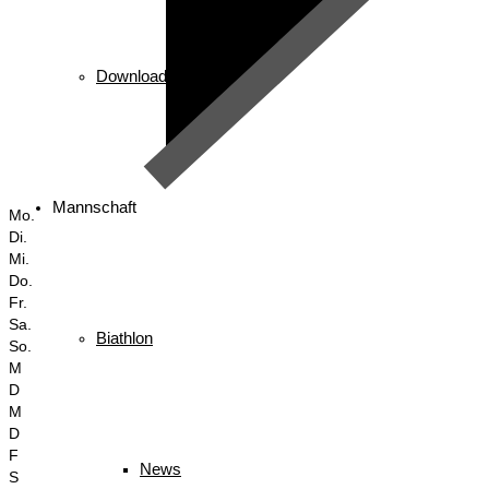
Downloads
Mannschaft
Mo.
Di.
Mi.
Do.
Fr.
Sa.
Biathlon
So.
M
D
M
D
F
News
S