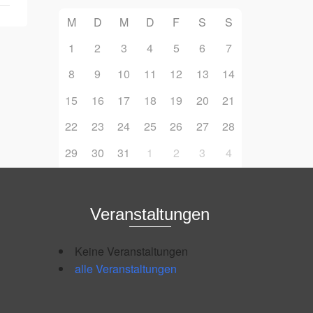
M
D
M
D
F
S
S
1
2
3
4
5
6
7
8
9
10
11
12
13
14
15
16
17
18
19
20
21
22
23
24
25
26
27
28
29
30
31
1
2
3
4
Veranstaltungen
Keine Veranstaltungen
alle Veranstaltungen