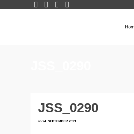
Hom
JSS_0290
JSS_0290
on
24. SEPTEMBER 2023