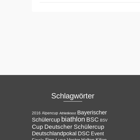
Schlagwörter
Bayerischer
Alpencup
2016
Athletiktest
biathlon
BSC
Schülercup
BSV
Cup
Deutscher Schülercup
Deutschlandpokal
DSC
Event
Halton
Finale
Finn-Luca Vester
Kilian