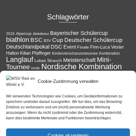
Schlagwörter
Bayerischer Schülercup
Alpencup
2016
Athletiktest
biathlon
Cup
BSC
Deutscher Schülercup
BSV
Deutschlandpokal
DSC
Event
Finale
Finn-Luca Vester
Halton
Kilian Pfaffinger
Kindervierschanzentournee
Kombination
Langlauf
Mini-
Meisterschaft
Lukas Strauch
Nordische Kombination
Tournee
nordic
Reit im Winkl
Reisen
Podest
Ruhpolding
power
Skispringen
Cookie-Zustimmung verwalten
Sieg
Schüler
Ski
Skiing
Schanzen
Sommer
Skisprung
Sport
Sprung
Springen
Tournee
Winter
Wettkampf
Verein
Wir verwenden Technologien wie Cookies, um Geräteinformationen zu
WSV
speichern und/oder darauf zuzugreifen. Wir tun dies, um das Browsing-
Erlebnis zu verbessern und um (nicht) personalisierte Werbung
anzuzeigen. Wenn du nicht zustimmst oder die Zustimmung widerrufst,
kann dies bestimmte Merkmale und Funktionen beeinträchtigen.
Veranstaltungen
Cookies akzeptieren