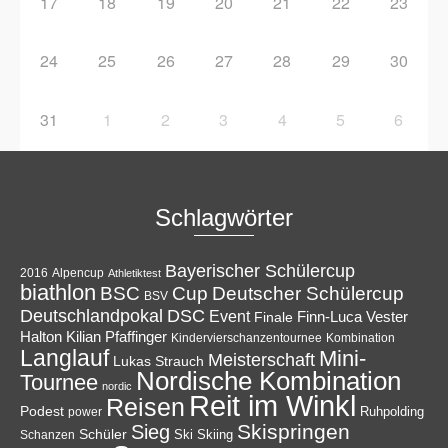
17
18
19
20
21
22
23
24
25
26
27
28
29
30
31
1
2
3
4
5
6
Schlagwörter
Bayerischer Schülercup
Alpencup
2016
Athletiktest
biathlon
Cup
BSC
Deutscher Schülercup
BSV
Deutschlandpokal
DSC
Event
Finale
Finn-Luca Vester
Halton
Kilian Pfaffinger
Kindervierschanzentournee
Kombination
Langlauf
Mini-
Meisterschaft
Lukas Strauch
Nordische Kombination
Tournee
nordic
Reit im Winkl
Reisen
Podest
Ruhpolding
power
Skispringen
Sieg
Schüler
Ski
Skiing
Schanzen