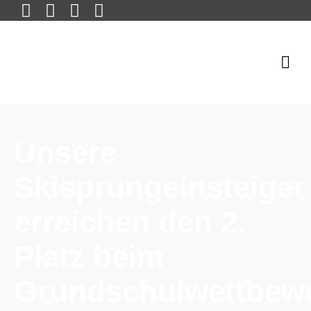
Unsere
Skisprungeinsteiger
erreichen den 2.
Platz beim
Grundschulwettbew