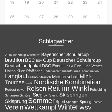
18
19
20
21
22
23
24
25
26
27
28
29
30
31
Schlagwörter
Bayerischer Schülercup
Alpencup
2016
Athletiktest
biathlon
Cup
BSC
Deutscher Schülercup
BSV
Deutschlandpokal
DSC
Event
Finale
Finn-Luca Vester
Halton
Kilian Pfaffinger
Kindervierschanzentournee
Kombination
Langlauf
Mini-
Meisterschaft
Lukas Strauch
Nordische Kombination
Tournee
nordic
Reit im Winkl
Reisen
Podest
Ruhpolding
power
Skispringen
Sieg
Schüler
Ski
Skiing
Schanzen
Sommer
Skisprung
Sport
Sprung
Springen
Tournee
Winter
Wettkampf
Verein
WSV