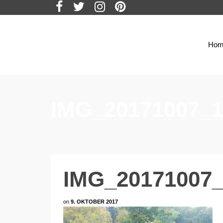
Hom
IMG_20171007_1
IMG_20171007_
on
9. OKTOBER 2017