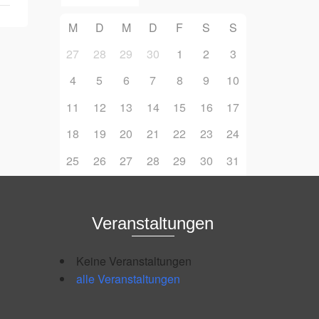
M
D
M
D
F
S
S
27
28
29
30
1
2
3
4
5
6
7
8
9
10
11
12
13
14
15
16
17
18
19
20
21
22
23
24
25
26
27
28
29
30
31
Veranstaltungen
Keine Veranstaltungen
alle Veranstaltungen