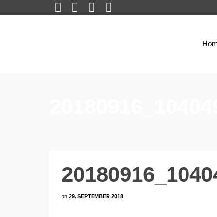
Hom
20180916_10404
20180916_1040
on
29. SEPTEMBER 2018