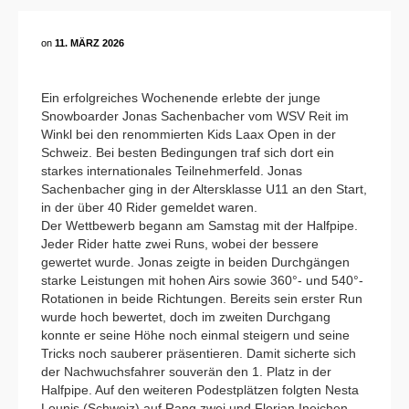
on
11. MÄRZ 2026
Ein erfolgreiches Wochenende erlebte der junge
Snowboarder Jonas Sachenbacher vom WSV Reit im
Winkl bei den renommierten Kids Laax Open in der
Schweiz. Bei besten Bedingungen traf sich dort ein
starkes internationales Teilnehmerfeld. Jonas
Sachenbacher ging in der Altersklasse U11 an den Start,
in der über 40 Rider gemeldet waren.
Der Wettbewerb begann am Samstag mit der Halfpipe.
Jeder Rider hatte zwei Runs, wobei der bessere
gewertet wurde. Jonas zeigte in beiden Durchgängen
starke Leistungen mit hohen Airs sowie 360°- und 540°-
Rotationen in beide Richtungen. Bereits sein erster Run
wurde hoch bewertet, doch im zweiten Durchgang
konnte er seine Höhe noch einmal steigern und seine
Tricks noch sauberer präsentieren. Damit sicherte sich
der Nachwuchsfahrer souverän den 1. Platz in der
Halfpipe. Auf den weiteren Podestplätzen folgten Nesta
Lounis (Schweiz) auf Rang zwei und Florian Ineichen