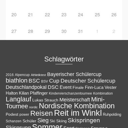
20
21
22
23
24
25
26
27
28
29
30
31
1
2
Schlagwörter
Bayerischer Schülercup
Alpencup
2016
Athletiktest
biathlon
Cup
BSC
Deutscher Schülercup
BSV
Deutschlandpokal
DSC
Event
Finale
Finn-Luca Vester
Halton
Kilian Pfaffinger
Kindervierschanzentournee
Kombination
Langlauf
Mini-
Meisterschaft
Lukas Strauch
Nordische Kombination
Tournee
nordic
Reit im Winkl
Reisen
Podest
Ruhpolding
power
Skispringen
Sieg
Schüler
Ski
Skiing
Schanzen
Sommer
Skisprung