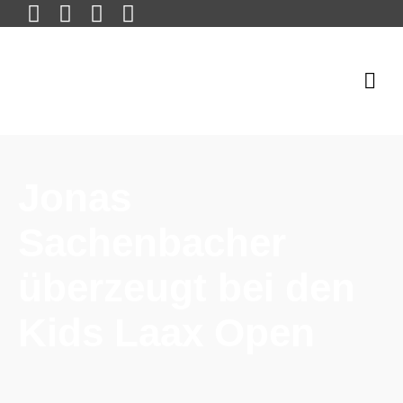
Jonas
Sachenbacher
überzeugt bei den
Kids Laax Open