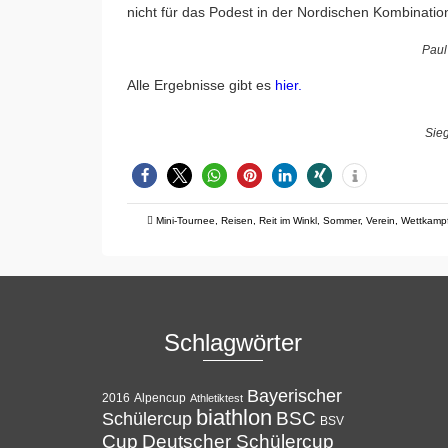
nicht für das Podest in der Nordischen Kombination
Paul
Alle Ergebnisse gibt es
hier.
Sie
Mini-Tournee
,
Reisen
,
Reit im Winkl
,
Sommer
,
Verein
,
Wettkamp
Schlagwörter
Bayerischer
Alpencup
2016
Athletiktest
biathlon
BSC
Schülercup
BSV
Cup
Deutscher Schülercup