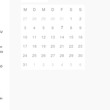
d
M
D
M
D
F
S
S
27
28
29
30
31
1
2
7
3
4
5
6
8
9
SV
10
11
12
13
14
15
16
17
18
19
20
21
22
23
in
atz
24
25
26
27
28
29
30
31
1
2
3
4
5
6
30
c
in