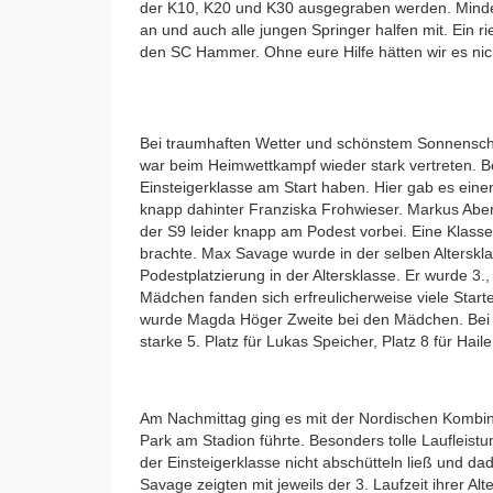
der K10, K20 und K30 ausgegraben werden. Minde
an und auch alle jungen Springer halfen mit. Ei
den SC Hammer. Ohne eure Hilfe hätten wir es nich
Bei traumhaften Wetter und schönstem Sonnensche
war beim Heimwettkampf wieder stark vertreten. Be
Einsteigerklasse am Start haben. Hier gab es einen
knapp dahinter Franziska Frohwieser. Markus Aber
der S9 leider knapp am Podest vorbei. Eine Klasse 
brachte. Max Savage wurde in der selben Alterskla
Podestplatzierung in der Altersklasse. Er wurde 3.,
Mädchen fanden sich erfreulicherweise viele Star
wurde Magda Höger Zweite bei den Mädchen. Bei 
starke 5. Platz für Lukas Speicher, Platz 8 für Hail
Am Nachmittag ging es mit der Nordischen Kombin
Park am Stadion führte. Besonders tolle Laufleist
der Einsteigerklasse nicht abschütteln ließ und d
Savage zeigten mit jeweils der 3. Laufzeit ihrer A