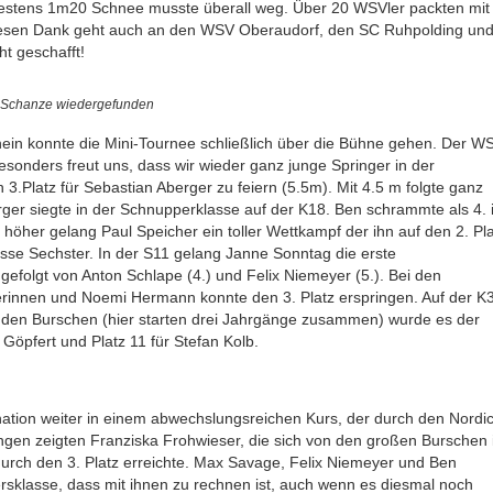
stens 1m20 Schnee musste überall weg. Über 20 WSVler packten mit
n riesen Dank geht auch an den WSV Oberaudorf, den SC Ruhpolding un
t geschafft!
Schanze wiedergefunden
in konnte die Mini-Tournee schließlich über die Bühne gehen. Der W
sonders freut uns, dass wir wieder ganz junge Springer in der
 3.Platz für Sebastian Aberger zu feiern (5.5m). Mit 4.5 m folgte ganz
ger siegte in der Schnupperklasse auf der K18. Ben schrammte als 4. 
höher gelang Paul Speicher ein toller Wettkampf der ihn auf den 2. Pl
sse Sechster. In der S11 gelang Janne Sonntag die erste
 gefolgt von Anton Schlape (4.) und Felix Niemeyer (5.). Bei den
terinnen und Noemi Hermann konnte den 3. Platz erspringen. Auf der K
den Burschen (hier starten drei Jahrgänge zusammen) wurde es der
e Göpfert und Platz 11 für Stefan Kolb.
ation weiter in einem abwechslungsreichen Kurs, der durch den Nordi
ungen zeigten Franziska Frohwieser, die sich von den großen Burschen 
adurch den 3. Platz erreichte. Max Savage, Felix Niemeyer und Ben
ltersklasse, dass mit ihnen zu rechnen ist, auch wenn es diesmal noch