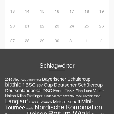
13
14
15
16
17
18
19
20
21
22
23
24
25
26
27
28
29
30
31
1
2
Schlagwörter
Bayerischer Schülercup
Alpencup
2016
Athletiktest
biathlon
Cup
BSC
Deutscher Schülercup
BSV
Deutschlandpokal
DSC
Event
Finale
Finn-Luca Vester
Halton
Kilian Pfaffinger
Kindervierschanzentournee
Kombination
Langlauf
Mini-
Meisterschaft
Lukas Strauch
Nordische Kombination
Tournee
nordic
Reit im Winkl
Reisen