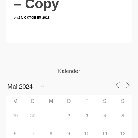
– Copy
on
24. OKTOBER 2018
Kalender
M
D
M
D
F
S
S
29
30
1
2
3
4
5
6
7
8
9
10
11
12