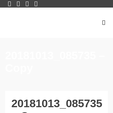
20181013_085735 –
Copy
20181013_085735