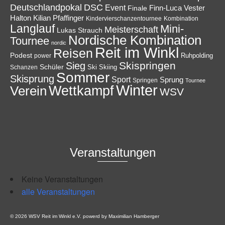
Deutschlandpokal
DSC
Event
Finale
Finn-Luca Vester
Halton
Kilian Pfaffinger
Kindervierschanzentournee
Kombination
Langlauf
Mini-
Meisterschaft
Lukas Strauch
Nordische Kombination
Tournee
nordic
Reit im Winkl
Reisen
Podest
Ruhpolding
power
Skispringen
Sieg
Schüler
Ski
Skiing
Schanzen
Sommer
Skisprung
Sport
Sprung
Springen
Tournee
Winter
Wettkampf
Verein
WSV
Veranstaltungen
Keine Veranstaltungen
alle Veranstaltungen
© 2026 WSV Reit im Winkl e.V. powerd by Maximilian Hamberger