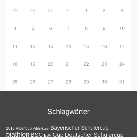
28
29
30
31
1
2
3
4
5
6
7
8
9
10
11
12
13
14
15
16
17
18
19
20
21
22
23
24
25
26
27
28
29
30
31
Schlagwörter
Bayerischer Schülercup
Alpencup
2016
Athletiktest
biathlon
Cup
BSC
Deutscher Schülercup
BSV