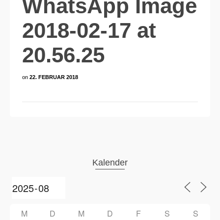
WhatsApp Image
2018-02-17 at
20.56.25
on
22. FEBRUAR 2018
Kalender
M
D
M
D
F
S
S