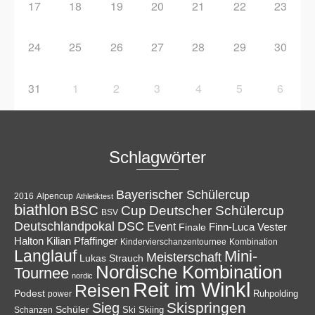
17
18
19
20
21
22
23
24
25
26
27
28
29
30
31
1
2
3
4
5
6
Schlagwörter
Bayerischer Schülercup
Alpencup
2016
Athletiktest
biathlon
Cup
BSC
Deutscher Schülercup
BSV
Deutschlandpokal
DSC
Event
Finale
Finn-Luca Vester
Halton
Kilian Pfaffinger
Kindervierschanzentournee
Kombination
Langlauf
Mini-
Meisterschaft
Lukas Strauch
Nordische Kombination
Tournee
nordic
Reit im Winkl
Reisen
Podest
Ruhpolding
power
Skispringen
Sieg
Schüler
Ski
Skiing
Schanzen