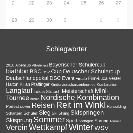
21
22
23
24
25
26
27
28
29
30
31
1
2
3
Schlagwörter
Bayerischer Schülercup
Alpencup
2016
Athletiktest
biathlon
Cup
BSC
Deutscher Schülercup
BSV
Deutschlandpokal
DSC
Event
Finale
Finn-Luca Vester
Halton
Kilian Pfaffinger
Kindervierschanzentournee
Kombination
Langlauf
Mini-
Meisterschaft
Lukas Strauch
Nordische Kombination
Tournee
nordic
Reit im Winkl
Reisen
Podest
Ruhpolding
power
Skispringen
Sieg
Schüler
Ski
Skiing
Schanzen
Sommer
Skisprung
Sport
Sprung
Springen
Tournee
Winter
Wettkampf
Verein
WSV