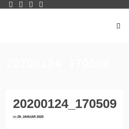
20200124_170509
20200124_170509
on
29. JANUAR 2020