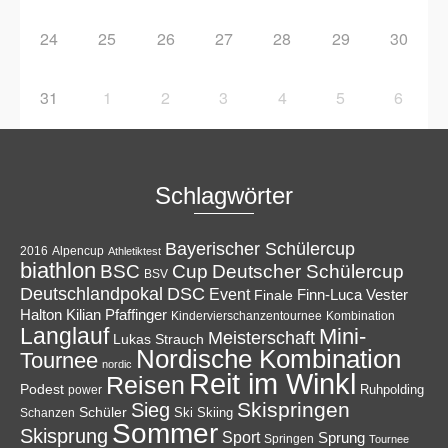
24
25
26
27
28
29
30
31
1
2
3
4
5
6
Schlagwörter
Bayerischer Schülercup
Alpencup
2016
Athletiktest
biathlon
Cup
BSC
Deutscher Schülercup
BSV
Deutschlandpokal
DSC
Event
Finale
Finn-Luca Vester
Halton
Kilian Pfaffinger
Kindervierschanzentournee
Kombination
Langlauf
Mini-
Meisterschaft
Lukas Strauch
Nordische Kombination
Tournee
nordic
Reit im Winkl
Reisen
Podest
Ruhpolding
power
Skispringen
Sieg
Schüler
Ski
Skiing
Schanzen
Sommer
Skisprung
Sport
Sprung
Springen
Tournee