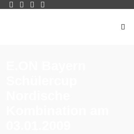
E.ON Bayern
Schülercup
Nordische
Kombination am
03.01.2009