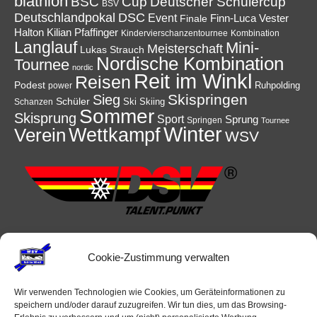
biathlon
Cup
BSC
Deutscher Schülercup
BSV
Deutschlandpokal
DSC
Event
Finale
Finn-Luca Vester
Halton
Kilian Pfaffinger
Kindervierschanzentournee
Kombination
Langlauf
Mini-
Meisterschaft
Lukas Strauch
Nordische Kombination
Tournee
nordic
Reit im Winkl
Reisen
Podest
Ruhpolding
power
Skispringen
Sieg
Schüler
Ski
Skiing
Schanzen
Sommer
Skisprung
Sport
Sprung
Springen
Tournee
Winter
Wettkampf
Verein
WSV
Cookie-Zustimmung verwalten
Wir verwenden Technologien wie Cookies, um Geräteinformationen zu
speichern und/oder darauf zuzugreifen. Wir tun dies, um das Browsing-