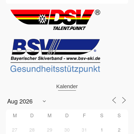
Kalender
M
D
M
D
F
S
S
27
28
29
30
31
1
2