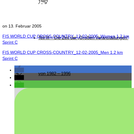
1982
13.02.2005
on
13. Februar 2005
FIS WORLD CUP CROSS-COUNTRY_12-02-2005_Women 1.2 km
Teil III – Die Zeit der „Großen Veranstaltungen“
Sprint C
FIS WORLD CUP CROSS-COUNTRY_12-02-2005_Men 1.2 km
Sprint C
von 1982 – 1996
Teil IV – Die nordische Skijugend der Welt zu