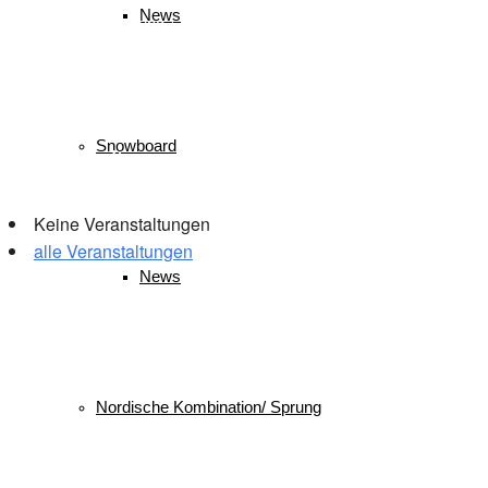
Wettkampf
Verein
News
Sport
Sprung
Springen
Tournee
Winter
WSV
Snowboard
Veranstaltungen
Keine Veranstaltungen
alle Veranstaltungen
News
© 2026 WSV Reit im Winkl e.V. powerd by Maximilian Hamberger
Nordische Kombination/ Sprung