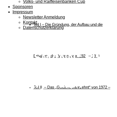
Volks- und Raiffeisenbanken Cup
Sponsoren
Impressum
Newsletter Anmeldung
Kontakt
Teil I – Die Gründung, der Aufbau und die
Datenschutzerklärung
Ergebnislisten –
„VIESSMANN“ FIS
Erhaltung des Vereins von 1921 – 1971
World Cup Cross-
Country – 12th
Teil II – Das „Goldene Jahrzehnt“ von 1972 –
World Cup
Competition