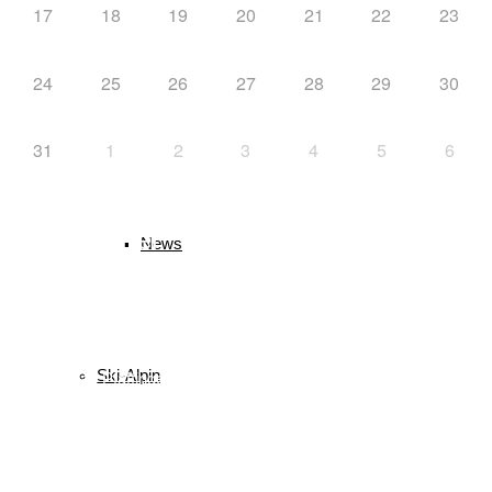
17
18
19
20
21
22
23
24
25
26
27
28
29
30
Langlauf
31
1
2
3
4
5
6
Schlagwörter
News
biathlon
Bayerischer Schülercup
Alpencup
2016
Athletiktest
Cup
BSC
Deutscher Schülercup
BSV
Deutschlandpokal
DSC
Event
Finale
Finn-Luca Vester
Ski-Alpin
Halton
Kilian Pfaffinger
Kindervierschanzentournee
Kombination
Langlauf
Mini-Tournee
Meisterschaft
Lukas Strauch
Nordische Kombination
Podest
nordic
power
Reit im Winkl
Reisen
Ruhpolding
Schüler
Schanzen
Sommer
Skispringen
Sieg
Skisprung
Ski
Skiing