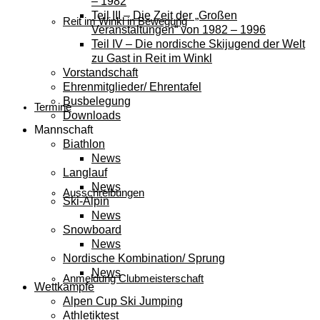
– 1982
Teil III – Die Zeit der „Großen
Reit im Winkl in Bewegung
Veranstaltungen“ von 1982 – 1996
Teil IV – Die nordische Skijugend der Welt
zu Gast in Reit im Winkl
Vorstandschaft
Ehrenmitglieder/ Ehrentafel
Busbelegung
Termine
Downloads
Mannschaft
Biathlon
News
Langlauf
News
Ausschreibungen
Ski-Alpin
News
Snowboard
News
Nordische Kombination/ Sprung
News
Anmeldung Clubmeisterschaft
Wettkämpfe
Alpen Cup Ski Jumping
Athletiktest