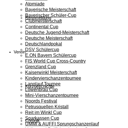
Atomiade
Bayerische Meisterschaft
Bayerischer Schüler-Cup
Rennmeldung
Clubmeisterschaft
Continental Cup
Deutsche Jugend-Meisterschaft
Deutsche Meisterschaft
Deutschlandpokal
DSV Schülercup
Verein
E.ON Bayern Schülercup
FIS World Cup Cross-Country
Grenzland Cup
Kaiserwinkl Meisterschaft
Kindervierschanzentournee
Langlauf Tournee
Kurzgeschichte
Löwenbräu Cup
Mini-Vierschanzentournee
Noords Festival
Petrusquellen Kristall
Reit im Winkl Cup
Sparkassen Cup
Chronik
UMMI & AUFFI Sprungschanzenlauf