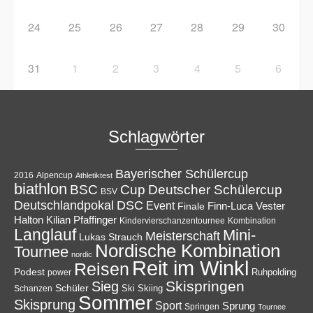
24
25
26
27
28
29
30
31
1
2
3
4
5
6
Schlagwörter
Bayerischer Schülercup
Alpencup
2016
Athletiktest
biathlon
Cup
BSC
Deutscher Schülercup
BSV
Deutschlandpokal
DSC
Event
Finale
Finn-Luca Vester
Halton
Kilian Pfaffinger
Kindervierschanzentournee
Kombination
Langlauf
Mini-
Meisterschaft
Lukas Strauch
Nordische Kombination
Tournee
nordic
Reit im Winkl
Reisen
Podest
Ruhpolding
power
Skispringen
Sieg
Schüler
Ski
Skiing
Schanzen
Sommer
Skisprung
Sport
Sprung
Springen
Tournee