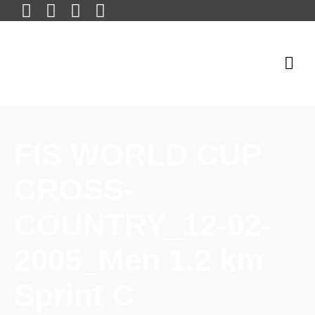
FIS WORLD CUP
CROSS-
COUNTRY_12-02-
2005_Men 1.2 km
Sprint C