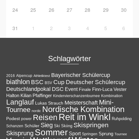
24
25
26
27
28
29
30
31
1
2
3
4
5
6
Schlagwörter
Bayerischer Schülercup
Alpencup
2016
Athletiktest
biathlon
Cup
BSC
Deutscher Schülercup
BSV
Deutschlandpokal
DSC
Event
Finale
Finn-Luca Vester
Halton
Kilian Pfaffinger
Kindervierschanzentournee
Kombination
Langlauf
Mini-
Meisterschaft
Lukas Strauch
Nordische Kombination
Tournee
nordic
Reit im Winkl
Reisen
Podest
Ruhpolding
power
Skispringen
Sieg
Schüler
Ski
Skiing
Schanzen
Sommer
Skisprung
Sport
Sprung
Springen
Tournee