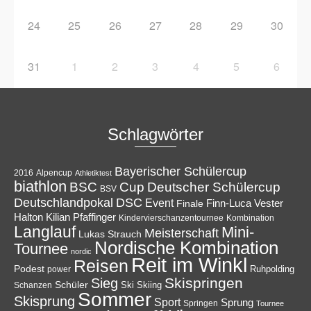
24
25
26
27
28
29
30
31
1
2
3
4
5
6
Schlagwörter
Bayerischer Schülercup
Alpencup
2016
Athletiktest
biathlon
Cup
BSC
Deutscher Schülercup
BSV
Deutschlandpokal
DSC
Event
Finale
Finn-Luca Vester
Halton
Kilian Pfaffinger
Kindervierschanzentournee
Kombination
Langlauf
Mini-
Meisterschaft
Lukas Strauch
Nordische Kombination
Tournee
nordic
Reit im Winkl
Reisen
Podest
Ruhpolding
power
Skispringen
Sieg
Schüler
Ski
Skiing
Schanzen
Sommer
Skisprung
Sport
Sprung
Springen
Tournee