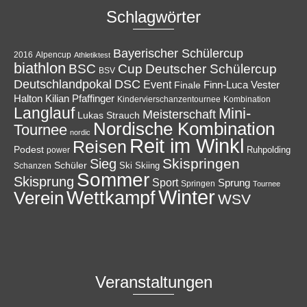
Schlagwörter
Bayerischer Schülercup
Alpencup
2016
Athletiktest
biathlon
Cup
BSC
Deutscher Schülercup
BSV
Deutschlandpokal
DSC
Event
Finale
Finn-Luca Vester
Halton
Kilian Pfaffinger
Kindervierschanzentournee
Kombination
Langlauf
Mini-
Meisterschaft
Lukas Strauch
Nordische Kombination
Tournee
nordic
Reit im Winkl
Reisen
Podest
Ruhpolding
power
Skispringen
Sieg
Schüler
Ski
Skiing
Schanzen
Sommer
Skisprung
Sport
Sprung
Springen
Tournee
Winter
Wettkampf
Verein
WSV
Veranstaltungen