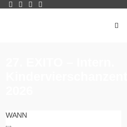
27. EXITO – Intern.
Kindervierschanzen
2026
WANN