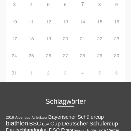
7
3
4
5
6
8
9
10
11
12
13
14
15
16
17
18
19
20
21
22
23
24
25
26
27
28
29
30
31
1
2
3
4
5
6
Schlagwörter
Bayerischer Schülercup
Alpencup
2016
Athletiktest
biathlon
Cup
BSC
Deutscher Schülercup
BSV
Deutschlandpokal
DSC
Event
Finale
Finn-Luca Vester