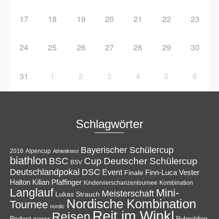
17
18
19
20
21
22
23
24
25
26
27
28
29
30
31
1
2
3
4
5
6
Schlagwörter
Bayerischer Schülercup
Alpencup
2016
Athletiktest
biathlon
Cup
BSC
Deutscher Schülercup
BSV
Deutschlandpokal
DSC
Event
Finale
Finn-Luca Vester
Halton
Kilian Pfaffinger
Kindervierschanzentournee
Kombination
Langlauf
Mini-
Meisterschaft
Lukas Strauch
Nordische Kombination
Tournee
nordic
Reit im Winkl
Reisen
Podest
Ruhpolding
power