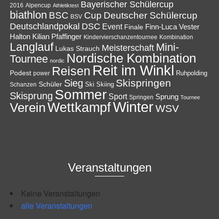
Bayerischer Schülercup
Alpencup
2016
Athletiktest
biathlon
Cup
BSC
Deutscher Schülercup
BSV
Deutschlandpokal
DSC
Event
Finale
Finn-Luca Vester
Halton
Kilian Pfaffinger
Kindervierschanzentournee
Kombination
Langlauf
Mini-
Meisterschaft
Lukas Strauch
Nordische Kombination
Tournee
nordic
Reit im Winkl
Reisen
Podest
Ruhpolding
power
Skispringen
Sieg
Schüler
Ski
Skiing
Schanzen
Sommer
Skisprung
Sport
Sprung
Springen
Tournee
Winter
Wettkampf
Verein
WSV
Veranstaltungen
Keine Veranstaltungen
alle Veranstaltungen