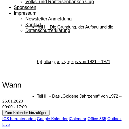
Volks- und Raiffeisenbanken Cup
Sponsoren
Impressum
Newsletter Anmeldung
Kontakt
Teil I – Die Gründung, der Aufbau und die
Datenschutzerklärung
Chiemgau Team
Trophy 2020
Erhaltung des Vereins von 1921 – 1971
Wann
Teil II – Das „Goldene Jahrzehnt“ von 1972 –
26.01.2020
09:00 - 17:00
Zum Kalender hinzufügen
ICS herunterladen
Google Kalender
iCalendar
Office 365
Outlook
Live