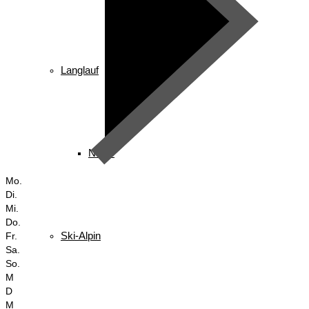
Langlauf
News
Mo.
Di.
Mi.
Do.
Ski-Alpin
Fr.
Sa.
So.
M
D
M