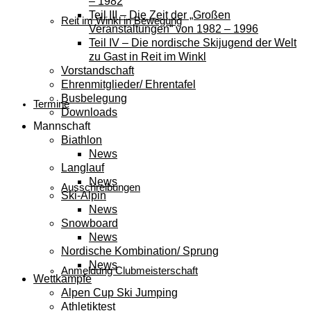
– 1982
Teil III – Die Zeit der „Großen
Reit im Winkl in Bewegung
Veranstaltungen“ von 1982 – 1996
Teil IV – Die nordische Skijugend der Welt
zu Gast in Reit im Winkl
Vorstandschaft
Ehrenmitglieder/ Ehrentafel
Busbelegung
Termine
Downloads
Mannschaft
Biathlon
News
Langlauf
News
Ausschreibungen
Ski-Alpin
News
Snowboard
News
Nordische Kombination/ Sprung
News
Anmeldung Clubmeisterschaft
Wettkämpfe
Alpen Cup Ski Jumping
Athletiktest