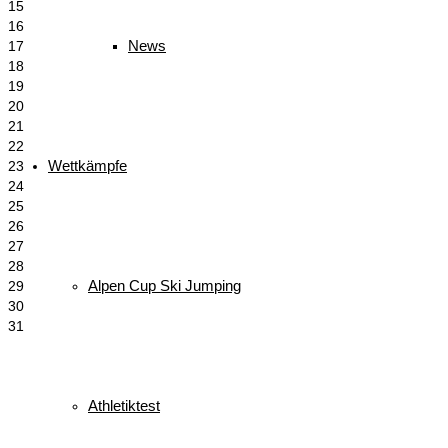
15
16
News
17
18
19
20
21
22
Wettkämpfe
23
24
25
26
27
28
Alpen Cup Ski Jumping
29
30
31
Schlagwörter
Athletiktest
biathlon
Bayerischer Schülercup
Alpencup
2016
Athletiktest