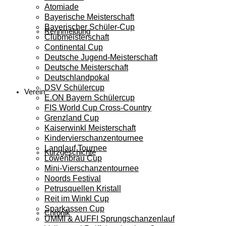
Atomiade
Bayerische Meisterschaft
Bayerischer Schüler-Cup
Rennmeldung
Clubmeisterschaft
Continental Cup
Deutsche Jugend-Meisterschaft
Deutsche Meisterschaft
Deutschlandpokal
DSV Schülercup
Verein
E.ON Bayern Schülercup
FIS World Cup Cross-Country
Grenzland Cup
Kaiserwinkl Meisterschaft
Kindervierschanzentournee
Langlauf Tournee
Kurzgeschichte
Löwenbräu Cup
Mini-Vierschanzentournee
Noords Festival
Petrusquellen Kristall
Reit im Winkl Cup
Sparkassen Cup
Chronik
UMMI & AUFFI Sprungschanzenlauf