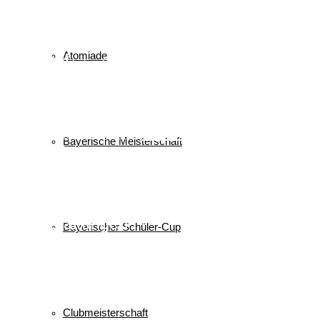
Cup
BSC
Deutscher Schülercup
BSV
Deutschlandpokal
DSC
Event
Finale
Finn-Luca Vester
Halton
Kilian Pfaffinger
Kindervierschanzentournee
Kombination
Atomiade
Langlauf
Mini-Tournee
Meisterschaft
Lukas Strauch
Nordische Kombination
Podest
nordic
power
Reit im Winkl
Reisen
Ruhpolding
Schüler
Schanzen
Sommer
Skispringen
Sieg
Skisprung
Ski
Skiing
Wettkampf
Verein
Sport
Sprung
Springen
Tournee
Bayerische Meisterschaft
Winter
WSV
Veranstaltungen
Bayerischer Schüler-Cup
Keine Veranstaltungen
alle Veranstaltungen
© 2026 WSV Reit im Winkl e.V. powerd by Maximilian Hamberger
Clubmeisterschaft