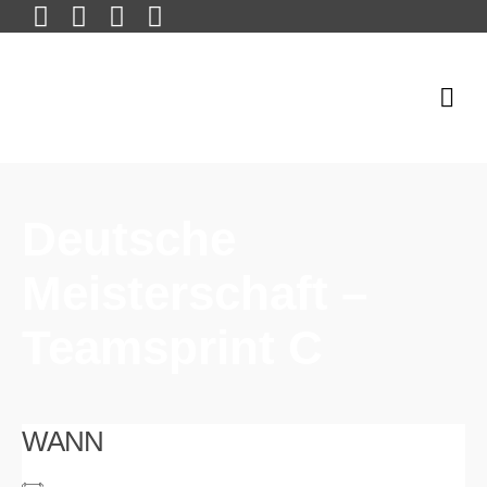
Deutsche
Meisterschaft –
Teamsprint C
WANN