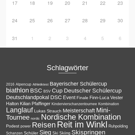
17
18
19
20
21
22
23
24
25
26
27
28
29
30
31
1
2
3
4
5
6
Schlagwörter
Bayerischer Schülercup
Alpencup
2016
Athletiktest
biathlon
Cup
BSC
Deutscher Schülercup
BSV
Deutschlandpokal
DSC
Event
Finale
Finn-Luca Vester
Halton
Kilian Pfaffinger
Kindervierschanzentournee
Kombination
Langlauf
Mini-
Meisterschaft
Lukas Strauch
Nordische Kombination
Tournee
nordic
Reit im Winkl
Reisen
Podest
Ruhpolding
power
Skispringen
Sieg
Schüler
Ski
Skiing
Schanzen