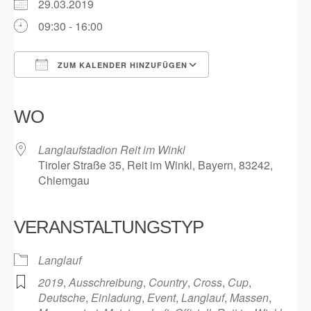
29.03.2019
09:30 - 16:00
ZUM KALENDER HINZUFÜGEN
ICS herunterladen
Google Kalender
iCalendar
Office 365
Outlook Live
WO
Langlaufstadion Reit im Winkl
Tiroler Straße 35, Reit im Winkl, Bayern, 83242,
Chiemgau
VERANSTALTUNGSTYP
Langlauf
2019
,
Ausschreibung
,
Country
,
Cross
,
Cup
,
Deutsche
,
Einladung
,
Event
,
Langlauf
,
Massen
,