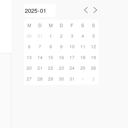
M
D
M
D
F
S
S
30
31
1
2
3
4
5
6
7
8
9
10
11
12
13
14
15
16
17
18
19
20
21
22
23
24
25
26
27
28
29
30
31
1
2