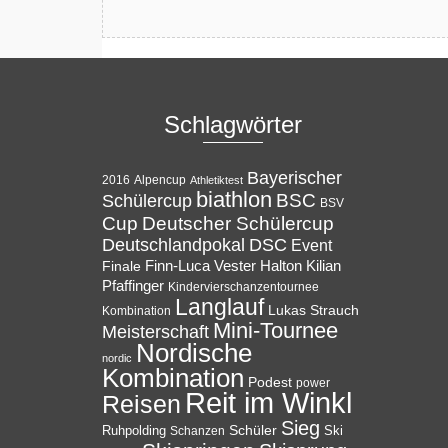
Schlagwörter
Bayerischer
Alpencup
2016
Athletiktest
biathlon
BSC
Schülercup
BSV
Cup
Deutscher Schülercup
Deutschlandpokal
DSC
Event
Halton
Finale
Finn-Luca Vester
Kilian
Pfaffinger
Kindervierschanzentournee
Langlauf
Lukas Strauch
Kombination
Mini-Tournee
Meisterschaft
Nordische
nordic
Kombination
Podest
power
Reit im Winkl
Reisen
Sieg
Ruhpolding
Schüler
Ski
Schanzen