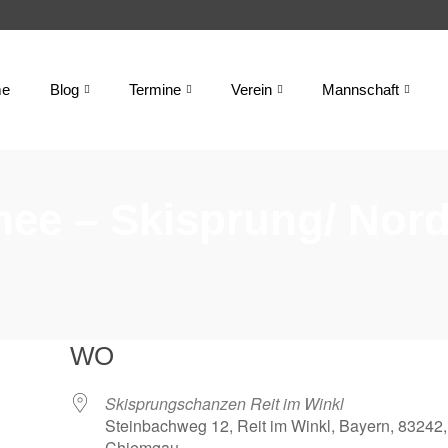
e
Blog
Termine
Verein
Mannschaft
nee – Skisprung/ Nor
WO
Skisprungschanzen Reit im Winkl
Steinbachweg 12, Reit im Winkl, Bayern, 83242,
Chiemgau