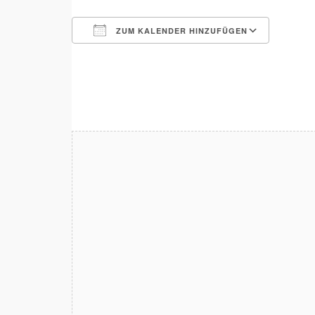
ZUM KALENDER HINZUFÜGEN
ICS herunterladen
Google Kalender
iCalendar
Office 365
Outlook Live