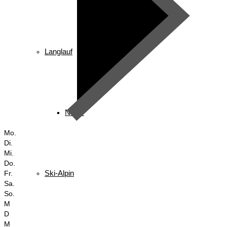
Langlauf
News
Mo.
Di.
Mi.
Do.
Ski-Alpin
Fr.
Sa.
So.
M
D
M