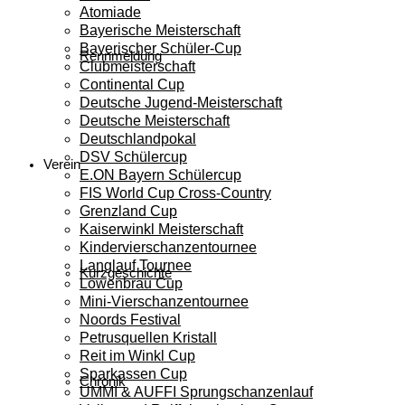
Atomiade
Bayerische Meisterschaft
Bayerischer Schüler-Cup
Rennmeldung
Clubmeisterschaft
Continental Cup
Deutsche Jugend-Meisterschaft
Deutsche Meisterschaft
Deutschlandpokal
DSV Schülercup
Verein
E.ON Bayern Schülercup
FIS World Cup Cross-Country
Grenzland Cup
Kaiserwinkl Meisterschaft
Kindervierschanzentournee
Langlauf Tournee
Kurzgeschichte
Löwenbräu Cup
Mini-Vierschanzentournee
Noords Festival
Petrusquellen Kristall
Reit im Winkl Cup
Sparkassen Cup
Chronik
UMMI & AUFFI Sprungschanzenlauf