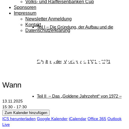
Volks- und Raiffeisenbanken Cup
Sponsoren
Impressum
Newsletter Anmeldung
Kontakt
Teil I – Die Gründung, der Aufbau und die
Datenschutzerklärung
Grundschüler
Langlauf Training
Erhaltung des Vereins von 1921 – 1971
Wann
Teil II – Das „Goldene Jahrzehnt“ von 1972 –
13.11.2025
15:30 - 17:30
Zum Kalender hinzufügen
ICS herunterladen
Google Kalender
iCalendar
Office 365
Outlook
Live