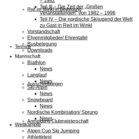
– 1982
Teil III – Die Zeit der „Großen
Reit im Winkl in Bewegung
Veranstaltungen“ von 1982 – 1996
Teil IV – Die nordische Skijugend der Welt
zu Gast in Reit im Winkl
Vorstandschaft
Ehrenmitglieder/ Ehrentafel
Busbelegung
Termine
Downloads
Mannschaft
Biathlon
News
Langlauf
News
Ausschreibungen
Ski-Alpin
News
Snowboard
News
Nordische Kombination/ Sprung
News
Anmeldung Clubmeisterschaft
Wettkämpfe
Alpen Cup Ski Jumping
Athletiktest