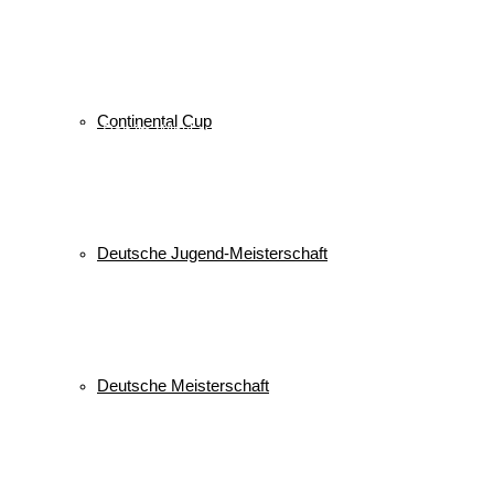
Veranstaltungen
Keine Veranstaltungen
alle Veranstaltungen
Continental Cup
© 2026 WSV Reit im Winkl e.V. powerd by Maximilian Hamberger
Deutsche Jugend-Meisterschaft
Deutsche Meisterschaft