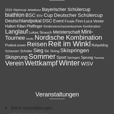
Bayerischer Schülercup
Alpencup
2016
Athletiktest
biathlon
Cup
BSC
Deutscher Schülercup
BSV
Deutschlandpokal
DSC
Event
Finale
Finn-Luca Vester
Halton
Kilian Pfaffinger
Kindervierschanzentournee
Kombination
Langlauf
Mini-
Meisterschaft
Lukas Strauch
Nordische Kombination
Tournee
nordic
Reit im Winkl
Reisen
Podest
Ruhpolding
power
Skispringen
Sieg
Schüler
Ski
Skiing
Schanzen
Sommer
Skisprung
Sport
Sprung
Springen
Tournee
Winter
Wettkampf
Verein
WSV
Veranstaltungen
Keine Veranstaltungen