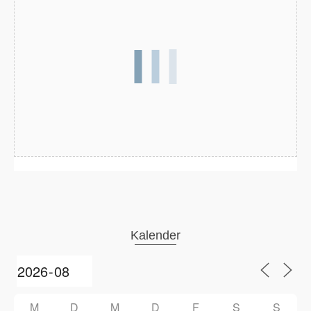
Kalender
M
D
M
D
F
S
S