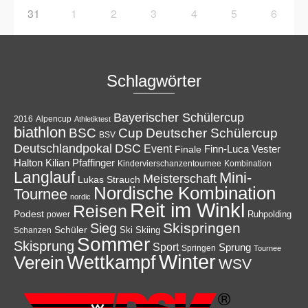
31
1
2
3
4
5
6
Schlagwörter
Bayerischer Schülercup
Alpencup
2016
Athletiktest
biathlon
Cup
BSC
Deutscher Schülercup
BSV
Deutschlandpokal
DSC
Event
Finale
Finn-Luca Vester
Halton
Kilian Pfaffinger
Kindervierschanzentournee
Kombination
Langlauf
Mini-
Meisterschaft
Lukas Strauch
Nordische Kombination
Tournee
nordic
Reit im Winkl
Reisen
Podest
Ruhpolding
power
Skispringen
Sieg
Schüler
Ski
Skiing
Schanzen
Sommer
Skisprung
Sport
Sprung
Springen
Tournee
Winter
Wettkampf
Verein
WSV