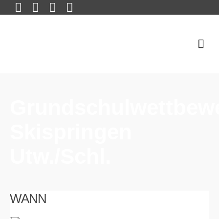
Grundschulwettbew
Skispringen
Utw./Schl.
WANN