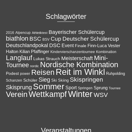
Schlagwörter
Bayerischer Schülercup
Alpencup
2016
Athletiktest
biathlon
Cup
BSC
Deutscher Schülercup
BSV
Deutschlandpokal
DSC
Event
Finale
Finn-Luca Vester
Halton
Kilian Pfaffinger
Kindervierschanzentournee
Kombination
Langlauf
Mini-
Meisterschaft
Lukas Strauch
Nordische Kombination
Tournee
nordic
Reit im Winkl
Reisen
Podest
Ruhpolding
power
Skispringen
Sieg
Schüler
Ski
Skiing
Schanzen
Sommer
Skisprung
Sport
Sprung
Springen
Tournee
Winter
Wettkampf
Verein
WSV
Veranstaltungen