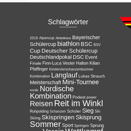
Schlagwörter
Bayerischer
Alpencup
2016
Athletiktest
biathlon
BSC
Schülercup
BSV
Cup
Deutscher Schülercup
Deutschlandpokal
DSC
Event
Halton
Finale
Finn-Luca Vester
Kilian
Pfaffinger
Kindervierschanzentournee
Langlauf
Lukas Strauch
Kombination
Mini-Tournee
Meisterschaft
Nordische
nordic
Kombination
Podest
power
Reit im Winkl
Reisen
Sieg
Ruhpolding
Schüler
Ski
Schanzen
Skispringen
Skisprung
Skiing
Sommer
Sport
Sprung
Springen