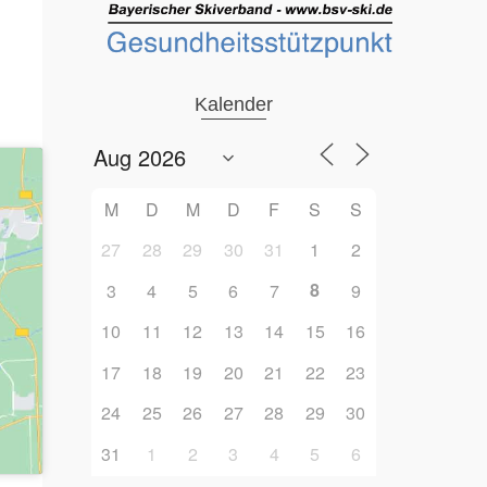
Office 365
Outlook Live
Kalender
M
D
M
D
F
S
S
27
28
29
30
31
1
2
8
3
4
5
6
7
9
10
11
12
13
14
15
16
17
18
19
20
21
22
23
24
25
26
27
28
29
30
31
1
2
3
4
5
6