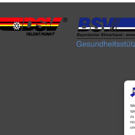
Wi
sp
zu
ni
un