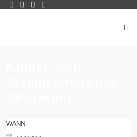
Kinder-Vier-
Schanzentournee
Skisprung
WANN