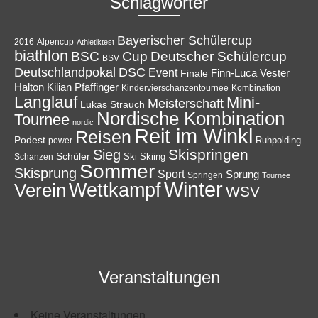
Schlagwörter
Bayerischer Schülercup
Alpencup
2016
Athletiktest
biathlon
Cup
BSC
Deutscher Schülercup
BSV
Deutschlandpokal
DSC
Event
Finale
Finn-Luca Vester
Halton
Kilian Pfaffinger
Kindervierschanzentournee
Kombination
Langlauf
Mini-
Meisterschaft
Lukas Strauch
Nordische Kombination
Tournee
nordic
Reit im Winkl
Reisen
Podest
Ruhpolding
power
Skispringen
Sieg
Schüler
Ski
Skiing
Schanzen
Sommer
Skisprung
Sport
Sprung
Springen
Tournee
Winter
Wettkampf
Verein
WSV
Veranstaltungen
Keine Veranstaltungen