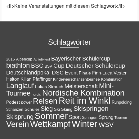
<li>Keine Veranstaltungen mit diesem Schlagwort</li>
Schlagwörter
Bayerischer Schülercup
Alpencup
2016
Athletiktest
biathlon
Cup
BSC
Deutscher Schülercup
BSV
Deutschlandpokal
DSC
Event
Finale
Finn-Luca Vester
Halton
Kilian Pfaffinger
Kindervierschanzentournee
Kombination
Langlauf
Mini-
Meisterschaft
Lukas Strauch
Nordische Kombination
Tournee
nordic
Reit im Winkl
Reisen
Podest
Ruhpolding
power
Skispringen
Sieg
Schüler
Ski
Skiing
Schanzen
Sommer
Skisprung
Sport
Sprung
Springen
Tournee
Winter
Wettkampf
Verein
WSV