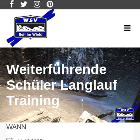
Weiterführende
Schüler Langlauf
Training
WANN