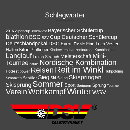
Schlagwörter
Bayerischer Schülercup
Alpencup
2016
Athletiktest
biathlon
Cup
BSC
Deutscher Schülercup
BSV
Deutschlandpokal
DSC
Event
Finale
Finn-Luca Vester
Halton
Kilian Pfaffinger
Kindervierschanzentournee
Kombination
Langlauf
Mini-
Meisterschaft
Lukas Strauch
Nordische Kombination
Tournee
nordic
Reit im Winkl
Reisen
Podest
Ruhpolding
power
Skispringen
Sieg
Schüler
Ski
Skiing
Schanzen
Sommer
Skisprung
Sport
Sprung
Springen
Tournee
Winter
Wettkampf
Verein
WSV