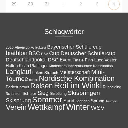
29
30
31
1
2
3
4
Schlagwörter
Bayerischer Schülercup
Alpencup
2016
Athletiktest
biathlon
Cup
BSC
Deutscher Schülercup
BSV
Deutschlandpokal
DSC
Event
Finale
Finn-Luca Vester
Halton
Kilian Pfaffinger
Kindervierschanzentournee
Kombination
Langlauf
Mini-
Meisterschaft
Lukas Strauch
Nordische Kombination
Tournee
nordic
Reit im Winkl
Reisen
Podest
Ruhpolding
power
Skispringen
Sieg
Schüler
Ski
Skiing
Schanzen
Sommer
Skisprung
Sport
Sprung
Springen
Tournee
Winter
Wettkampf
Verein
WSV