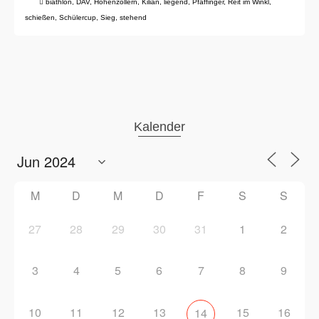
biathlon
,
DAV
,
Hohenzollern
,
Kilian
,
liegend
,
Pfaffinger
,
Reit im Winkl
,
schießen
,
Schülercup
,
Sieg
,
stehend
Kalender
M
D
M
D
F
S
S
27
28
29
30
31
1
2
3
4
5
6
7
8
9
10
11
12
13
15
16
14