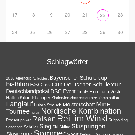
17
18
19
20
21
23
22
24
25
26
27
28
29
30
Schlagwörter
Bayerischer Schülercup
Alpencup
2016
Athletiktest
biathlon
Cup
BSC
Deutscher Schülercup
BSV
Deutschlandpokal
DSC
Event
Finale
Finn-Luca Vester
Halton
Kilian Pfaffinger
Kindervierschanzentournee
Kombination
Langlauf
Mini-
Meisterschaft
Lukas Strauch
Nordische Kombination
Tournee
nordic
Reit im Winkl
Reisen
Podest
Ruhpolding
power
Skispringen
Sieg
Schüler
Ski
Skiing
Schanzen
Sommer
Skisprung
Sport
Sprung